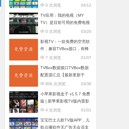
告无会员
0 次浏览
04/12
TV应用：我的电视（MY
TV）是目前可用的免费电视
直播软件
0 次浏览
03/20
影视TV：一款免费的空壳软
件，兼容TVBox接口，有蜂
蜜版，OK影视标准版，OK
7 次浏览
01/07
影视Pro版
TVBox数据接口TVBox数据
配置源汇总【最新更新于
2026-6-26】
806 次浏览
03/30
小苹果影视盒子 v1.5.7 免费
版 | 新苹果影视TV版内置影
视直播源
4 次浏览
01/01
宝宝巴士儿歌TV版APP，儿
歌点播软件无广告无会员支