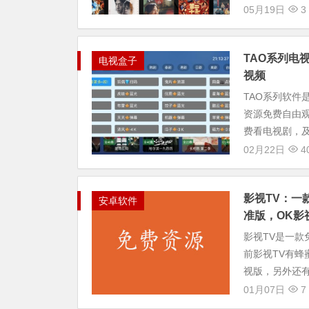
05月19日
3
TAO系列电
电视盒子
视频
TAO系列软件
资源免费自由观
费看电视剧，及综
02月22日
4
影视TV：一
安卓软件
准版，OK影视
影视TV是一款
前影视TV有蜂
视版，另外还有py
01月07日
7